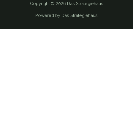
Copyright © 2026 Das Strategiehaus
Powered by Das Strategiehaus
Diese Website verwendet Cookies. Wenn Sie zustimmen
möchten, dann klicken Sie bitte auf "OK". In den Einstellungen
können Sie die Cookies definieren.
Ablehnen
Einstellungen
OK
Schließen
Privacy Overview
This website uses cookies to improve your experience while you
navigate through the website. Out of these, the cookies that are
categorized as necessary are stored on your browser as they
are essential for the working of basic functionalities of the