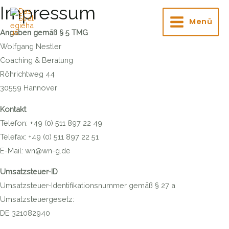
Main
Zum
Impressum
Inhalt
Menü
Menu
Angaben gemäß § 5 TMG
springen
Wolfgang Nestler
Coaching & Beratung
Röhrichtweg 44
30559 Hannover
Kontakt
Telefon: +49 (0) 511 897 22 49
Telefax: +49 (0) 511 897 22 51
E-Mail: wn@wn-g.de
Umsatzsteuer-ID
Umsatzsteuer-Identifikationsnummer gemäß § 27 a
Umsatzsteuergesetz:
DE 321082940